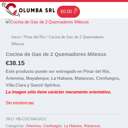
Ir
al
€
0.00
contenido
Inicio
/
Pinar del Río
/ Cocina de Gas de 2 Quemadores
Milexus
Cocina de Gas de 2 Quemadores Milexus
€
38.15
Este producto puede ser entregado en Pinar del Río,
Artemisa, Mayabeque, La Habana, Matanzas, Cienfuegos,
Villa Clara y Sancti Spíritus.
La imagen sólo tiene carácter meramente orientativo.
Sin existencias
SKU:
HB-COCINAGAS2
Categorías:
Artemisa
,
Cienfuegos
,
La Habana
,
Matanzas
,