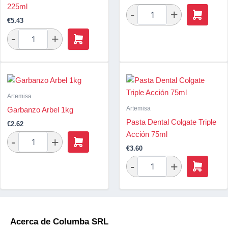
225ml
€
5.43
Artemisa
Artemisa
Garbanzo Arbel 1kg
Pasta Dental Colgate Triple
€
2.62
Acción 75ml
€
3.60
Acerca de Columba SRL