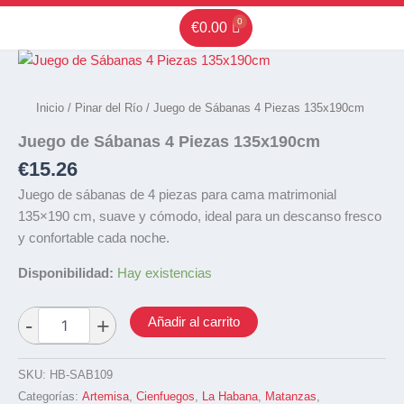
Ir
€
0.00
al
contenido
Inicio
/
Pinar del Río
/ Juego de Sábanas 4 Piezas 135x190cm
Juego de Sábanas 4 Piezas 135x190cm
€
15.26
Juego de sábanas de 4 piezas para cama matrimonial
135×190 cm, suave y cómodo, ideal para un descanso fresco
y confortable cada noche.
Disponibilidad:
Hay existencias
Añadir al carrito
SKU:
HB-SAB109
Categorías:
Artemisa
,
Cienfuegos
,
La Habana
,
Matanzas
,