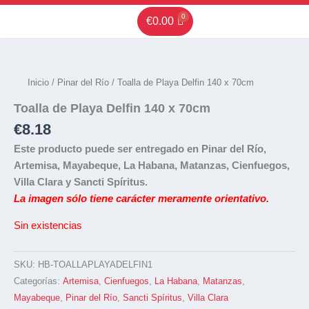
Ir
€
0.00
al
contenido
Inicio
/
Pinar del Río
/ Toalla de Playa Delfin 140 x 70cm
Toalla de Playa Delfin 140 x 70cm
€
8.18
Este producto puede ser entregado en Pinar del Río,
Artemisa, Mayabeque, La Habana, Matanzas, Cienfuegos,
Villa Clara y Sancti Spíritus.
La imagen sólo tiene carácter meramente orientativo.
Sin existencias
SKU:
HB-TOALLAPLAYADELFIN1
Categorías:
Artemisa
,
Cienfuegos
,
La Habana
,
Matanzas
,
Mayabeque
,
Pinar del Río
,
Sancti Spíritus
,
Villa Clara