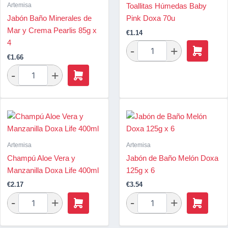
Artemisa
Toallitas Húmedas Baby
Jabón Baño Minerales de
Pink Doxa 70u
Mar y Crema Pearlis 85g x
€
1.14
4
€
1.66
Artemisa
Artemisa
Champú Aloe Vera y
Jabón de Baño Melón Doxa
Manzanilla Doxa Life 400ml
125g x 6
€
2.17
€
3.54