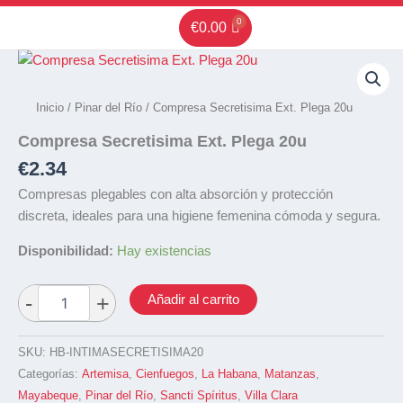
Ir
€
0.00
al
contenido
Inicio
/
Pinar del Río
/ Compresa Secretisima Ext. Plega 20u
Compresa Secretisima Ext. Plega 20u
€
2.34
Compresas plegables con alta absorción y protección
discreta, ideales para una higiene femenina cómoda y segura.
Disponibilidad:
Hay existencias
Añadir al carrito
SKU:
HB-INTIMASECRETISIMA20
Categorías:
Artemisa
,
Cienfuegos
,
La Habana
,
Matanzas
,
Mayabeque
,
Pinar del Río
,
Sancti Spíritus
,
Villa Clara