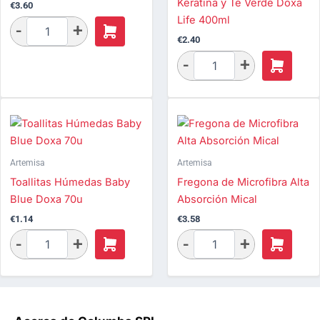
Keratina y Té Verde Doxa
€
3.60
Life 400ml
€
2.40
Artemisa
Artemisa
Toallitas Húmedas Baby
Fregona de Microfibra Alta
Blue Doxa 70u
Absorción Mical
€
1.14
€
3.58