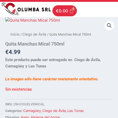
Ir
al
€
0.00
contenido
Inicio
Ciego de Ávila
/
/ Quita Manchas Mical 750ml
Quita Manchas Mical 750ml
€
4.99
Este producto puede ser entregado en Ciego de Ávila,
Camagüey y Las Tunas
La imagen sólo tiene carácter meramente orientativo.
Sin existencias
SKU:
CM-DISUELVEMICAL
Camagüey
Ciego de Ávila
Las Tunas
Categorías:
,
,
Aseo
Higiene del hogar
Etiquetas:
,