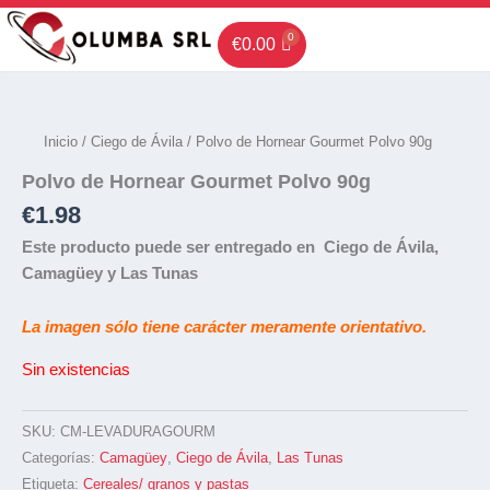
Ir
al
€
0.00
contenido
Inicio
/
Ciego de Ávila
/ Polvo de Hornear Gourmet Polvo 90g
Polvo de Hornear Gourmet Polvo 90g
€
1.98
Este producto puede ser entregado en Ciego de Ávila,
Camagüey y Las Tunas
La imagen sólo tiene carácter meramente orientativo.
Sin existencias
SKU:
CM-LEVADURAGOURM
Categorías:
Camagüey
,
Ciego de Ávila
,
Las Tunas
Etiqueta:
Cereales/ granos y pastas