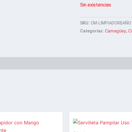
Sin existencias
SKU:
CM-LIMPIADORBAÑO1
Camagüey
C
Categorías:
,