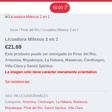
Ir
€
0.00
al
contenido
Inicio
/
Pinar del Río
/ Licuadora Milexus 2 en 1
Licuadora Milexus 2 en 1
€
21.69
Este producto puede ser entregado en Pinar del Río,
Artemisa, Mayabeque, La Habana, Matanzas, Cienfuegos,
Villa Clara y Sancti Spíritus.
La imagen sólo tiene carácter meramente orientativo.
Sin existencias
SKU:
HB-LICUADORAMILEX
Categorías:
Artemisa
,
Cienfuegos
,
La Habana
,
Matanzas
,
Mayabeque
,
Pinar del Río
,
Sancti Spíritus
,
Villa Clara