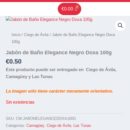
Ir
€
0.00
al
contenido
Inicio
/
Ciego de Ávila
/ Jabón de Baño Elegance Negro Doxa
100g
Jabón de Baño Elegance Negro Doxa 100g
€
0.50
Este producto puede ser entregado en Ciego de Ávila,
Camagüey y Las Tunas
La imagen sólo tiene carácter meramente orientativo.
Sin existencias
SKU:
CM-JABONELEGANCEDOXA100G
Categorías:
Camagüey
,
Ciego de Ávila
,
Las Tunas