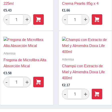
225ml
Crema Pearlis 85g x 4
€
5.43
€
1.66
Artemisa
Artemisa
Fregona de Microfibra Alta
Absorción Mical
Champú con Extracto de
Miel y Almendra Doxa Life
€
3.58
400ml
€
2.17