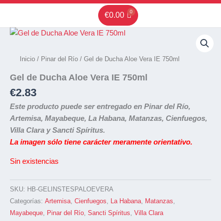
Ir
€
0.00
al
contenido
Inicio
/
Pinar del Río
/ Gel de Ducha Aloe Vera IE 750ml
Gel de Ducha Aloe Vera IE 750ml
€
2.83
Este producto puede ser entregado en Pinar del Río,
Artemisa, Mayabeque, La Habana, Matanzas, Cienfuegos,
Villa Clara y Sancti Spíritus.
La imagen sólo tiene carácter meramente orientativo.
Sin existencias
SKU:
HB-GELINSTESPALOEVERA
Categorías:
Artemisa
,
Cienfuegos
,
La Habana
,
Matanzas
,
Mayabeque
,
Pinar del Río
,
Sancti Spíritus
,
Villa Clara