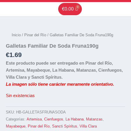
Ir
€
0.00
al
contenido
Inicio
/
Pinar del Río
/ Galletas Familiar De Soda Fruna190g
Galletas Familiar De Soda Fruna190g
€
1.69
Este producto puede ser entregado en Pinar del Río,
Artemisa, Mayabeque, La Habana, Matanzas, Cienfuegos,
Villa Clara y Sancti Spíritus.
La imagen sólo tiene carácter meramente orientativo.
Sin existencias
SKU:
HB-GALLETASFRUNASODA
Categorías:
Artemisa
,
Cienfuegos
,
La Habana
,
Matanzas
,
Mayabeque
,
Pinar del Río
,
Sancti Spíritus
,
Villa Clara