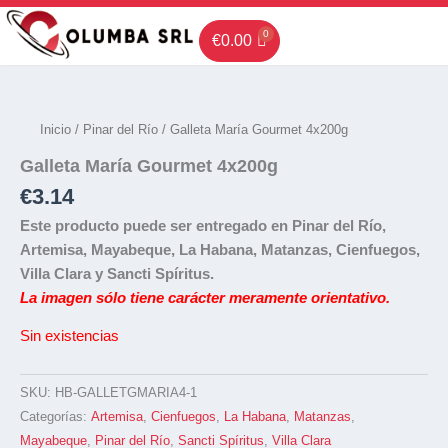
Ir
al
€
0.00
contenido
Inicio
/
Pinar del Río
/ Galleta María Gourmet 4x200g
Galleta María Gourmet 4x200g
€
3.14
Este producto puede ser entregado en Pinar del Río,
Artemisa, Mayabeque, La Habana, Matanzas, Cienfuegos,
Villa Clara y Sancti Spíritus.
La imagen sólo tiene carácter meramente orientativo.
Sin existencias
SKU:
HB-GALLETGMARIA4-1
Categorías:
Artemisa
,
Cienfuegos
,
La Habana
,
Matanzas
,
Mayabeque
,
Pinar del Río
,
Sancti Spíritus
,
Villa Clara