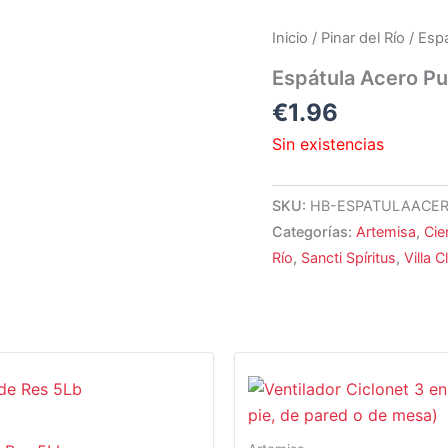
Inicio
/
Pinar del Río
/ Esp
Espátula Acero Pu
€
1.96
Sin existencias
SKU:
HB-ESPATULAACE
Categorías:
Artemisa
,
Cie
Río
,
Sancti Spíritus
,
Villa C