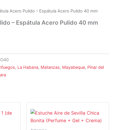
átula Acero Pulido – Espátula Acero Pulido 40 mm
lido – Espátula Acero Pulido 40 mm
RO40
nfuegos
,
La Habana
,
Matanzas
,
Mayabeque
,
Pinar del
lara