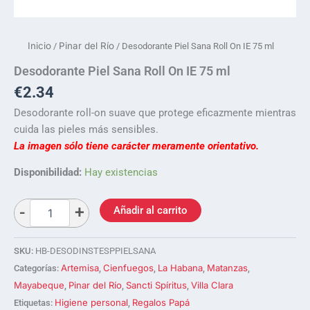
Inicio
Pinar del Río
/
/ Desodorante Piel Sana Roll On IE 75 ml
Desodorante Piel Sana Roll On IE 75 ml
€
2.34
Desodorante roll-on suave que protege eficazmente mientras
cuida las pieles más sensibles.
La imagen sólo tiene carácter meramente orientativo.
Disponibilidad:
Hay existencias
Añadir al carrito
SKU:
HB-DESODINSTESPPIELSANA
Artemisa
Cienfuegos
La Habana
Matanzas
Categorías:
,
,
,
,
Mayabeque
Pinar del Río
Sancti Spíritus
Villa Clara
,
,
,
Higiene personal
Regalos Papá
Etiquetas:
,