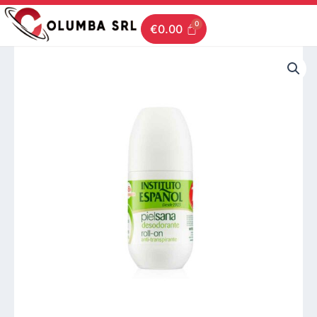
Ir
al
€
0.00
contenido