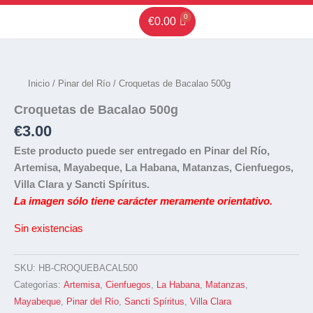
Ir
€
0.00
al
contenido
Inicio
/
Pinar del Río
/ Croquetas de Bacalao 500g
Croquetas de Bacalao 500g
€
3.00
Este producto puede ser entregado en Pinar del Río,
Artemisa, Mayabeque, La Habana, Matanzas, Cienfuegos,
Villa Clara y Sancti Spíritus.
La imagen sólo tiene carácter meramente orientativo.
Sin existencias
SKU:
HB-CROQUEBACAL500
Categorías:
Artemisa
,
Cienfuegos
,
La Habana
,
Matanzas
,
Mayabeque
,
Pinar del Río
,
Sancti Spíritus
,
Villa Clara