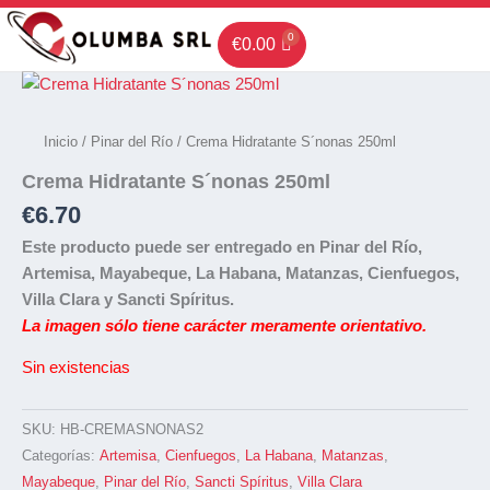
Ir
al
€
0.00
contenido
Inicio
/
Pinar del Río
/ Crema Hidratante S´nonas 250ml
Crema Hidratante S´nonas 250ml
€
6.70
Este producto puede ser entregado en Pinar del Río,
Artemisa, Mayabeque, La Habana, Matanzas, Cienfuegos,
Villa Clara y Sancti Spíritus.
La imagen sólo tiene carácter meramente orientativo.
Sin existencias
SKU:
HB-CREMASNONAS2
Categorías:
Artemisa
,
Cienfuegos
,
La Habana
,
Matanzas
,
Mayabeque
,
Pinar del Río
,
Sancti Spíritus
,
Villa Clara