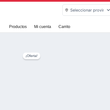
Ir
al
contenido
Productos
Mi cuenta
Carrito
¡Oferta!