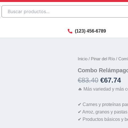
(123) 456-6789
El
El
Inicio
/
Pinar del Río
/ Com
precio
pr
Combo Relámpag
original
ac
€
83.40
€
67.74
era:
es
€83.40.
€6
🔥 Más variedad y más c
✔ Carnes y proteínas pa
✔ Arroz, granos y pasta
✔ Productos básicos y b