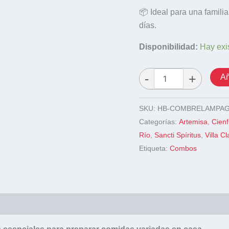
📦 Ideal para una famili
días.
Disponibilidad:
Hay exi
Añ
SKU:
HB-COMBRELAMPAG
Categorías:
Artemisa
,
Cien
Río
,
Sancti Spíritus
,
Villa Cl
Etiqueta:
Combos