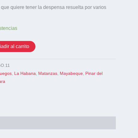
a que quiere tener la despensa resuelta por varios
stencias
adir al carrito
O.11
fuegos
,
La Habana
,
Matanzas
,
Mayabeque
,
Pinar del
ara