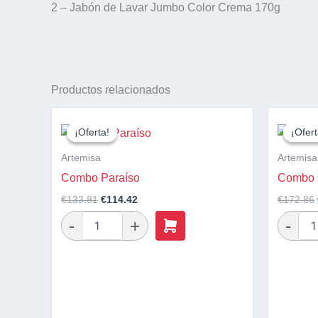
2 – Jabón de Lavar Jumbo Color Crema 170g
Productos relacionados
El
El
precio
precio
¡Oferta!
¡Oferta!
¡Ofert
¡Ofert
original
actual
era:
es:
Artemisa
Artemisa
€133.81.
€114.42.
Combo Paraíso
Combo 
€
133.81
€
114.42
€
172.86