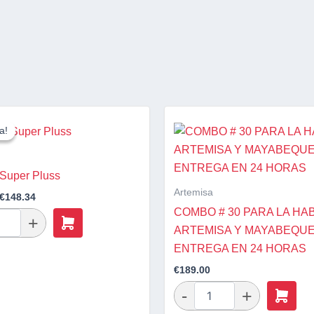
El
El
precio
precio
a!
a!
original
actual
era:
es:
€172.86.
€148.34.
Super Pluss
Artemisa
€
148.34
COMBO # 30 PARA LA HA
ARTEMISA Y MAYABEQU
ENTREGA EN 24 HORAS
€
189.00