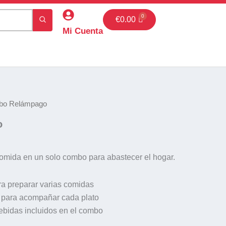
€
0.00
Mi Cuenta
bo Relámpago
ecio
o
tual
:
7.74.
omida en un solo combo para abastecer el hogar.
ra preparar varias comidas
s para acompañar cada plato
ebidas incluidos en el combo