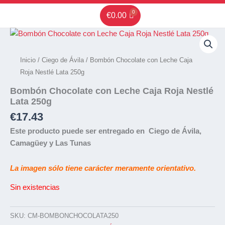
Ir
€
0.00
al
contenido
Inicio
/
Ciego de Ávila
/ Bombón Chocolate con Leche Caja
Roja Nestlé Lata 250g
Bombón Chocolate con Leche Caja Roja Nestlé
Lata 250g
€
17.43
Este producto puede ser entregado en Ciego de Ávila,
Camagüey y Las Tunas
La imagen sólo tiene carácter meramente orientativo.
Sin existencias
SKU:
CM-BOMBONCHOCOLATA250