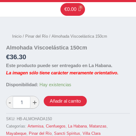
Ir
€
0.00
al
contenido
Inicio
/
Pinar del Río
/ Almohada Viscoelástica 150cm
Almohada Viscoelástica 150cm
€
36.30
Este producto puede ser entregado en La Habana.
La imagen sólo tiene carácter meramente orientativo.
Disponibilidad:
Hay existencias
Añadir al carrito
SKU:
HB-ALMOHADA150
Categorías:
Artemisa
,
Cienfuegos
,
La Habana
,
Matanzas
,
Mayabeque
,
Pinar del Río
,
Sancti Spíritus
,
Villa Clara