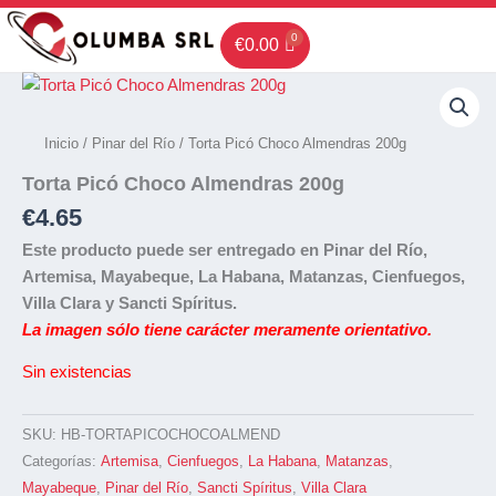
Ir
al
€
0.00
contenido
Inicio
/
Pinar del Río
/ Torta Picó Choco Almendras 200g
Torta Picó Choco Almendras 200g
€
4.65
Este producto puede ser entregado en Pinar del Río,
Artemisa, Mayabeque, La Habana, Matanzas, Cienfuegos,
Villa Clara y Sancti Spíritus.
La imagen sólo tiene carácter meramente orientativo.
Sin existencias
SKU:
HB-TORTAPICOCHOCOALMEND
Categorías:
Artemisa
,
Cienfuegos
,
La Habana
,
Matanzas
,
Mayabeque
,
Pinar del Río
,
Sancti Spíritus
,
Villa Clara