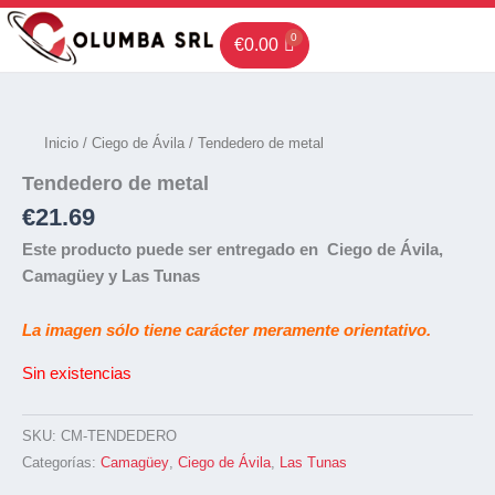
Ir
al
€
0.00
contenido
Inicio
/
Ciego de Ávila
/ Tendedero de metal
Tendedero de metal
€
21.69
Este producto puede ser entregado en Ciego de Ávila,
Camagüey y Las Tunas
La imagen sólo tiene carácter meramente orientativo.
Sin existencias
SKU:
CM-TENDEDERO
Categorías:
Camagüey
,
Ciego de Ávila
,
Las Tunas