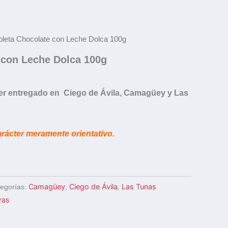
bleta Chocolate con Leche Dolca 100g
 con Leche Dolca 100g
er entregado en Ciego de Ávila, Camagüey y Las
arácter meramente orientativo.
Camagüey
Ciego de Ávila
Las Tunas
egorías:
,
,
ras