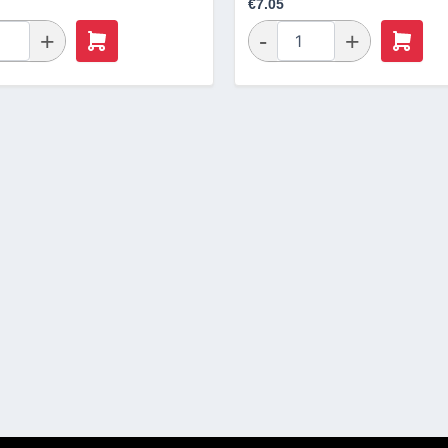
€
7.05