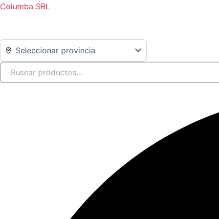
Ir
Columba SRL
al
contenido