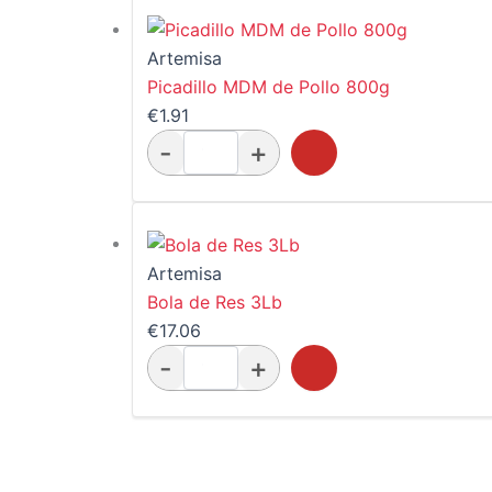
Artemisa
Picadillo MDM de Pollo 800g
€
1.91
Artemisa
Bola de Res 3Lb
€
17.06