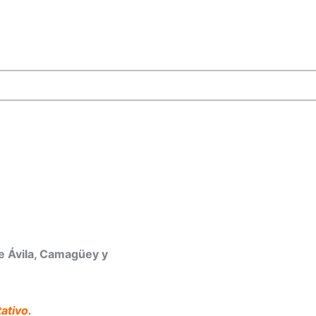
e Ávila, Camagüey y
ativo.