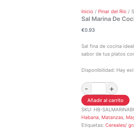
Inicio
/
Pinar del Río
/ S
Sal Marina De Coc
€
0.93
Sal fina de cocina ideal
sabor de tus platos con
Disponibilidad:
Hay exi
Añadir al carrito
SKU:
HB-SALMARINA
Habana
,
Matanzas
,
Ma
Etiquetas:
Cereales/ gr