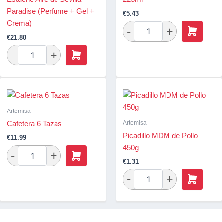
Paradise (Perfume + Gel +
€
5.43
Crema)
€
21.80
Artemisa
Artemisa
Cafetera 6 Tazas
Picadillo MDM de Pollo
€
11.99
450g
€
1.31