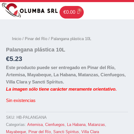
Ir
al
€
0.00
contenido
Inicio
/
Pinar del Río
/ Palangana plástica 10L
Palangana plástica 10L
€
5.23
Este producto puede ser entregado en Pinar del Río,
Artemisa, Mayabeque, La Habana, Matanzas, Cienfuegos,
Villa Clara y Sancti Spíritus.
La imagen sólo tiene carácter meramente orientativo.
Sin existencias
SKU:
HB-PALANGANA
Categorías:
Artemisa
,
Cienfuegos
,
La Habana
,
Matanzas
,
Mayabeque
,
Pinar del Río
,
Sancti Spíritus
,
Villa Clara