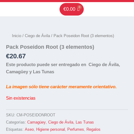
Ir
€
0.00
al
contenido
Inicio
/
Ciego de Ávila
/ Pack Poseidon Root (3 elementos)
Pack Poseidon Root (3 elementos)
€
20.67
Este producto puede ser entregado en Ciego de Ávila,
Camagüey y Las Tunas
La imagen sólo tiene carácter meramente orientativo.
Sin existencias
SKU:
CM-POSEIDONROOT
Categorías:
Camagüey
,
Ciego de Ávila
,
Las Tunas
Etiquetas:
Aseo
,
Higiene personal
,
Perfumes
,
Regalos