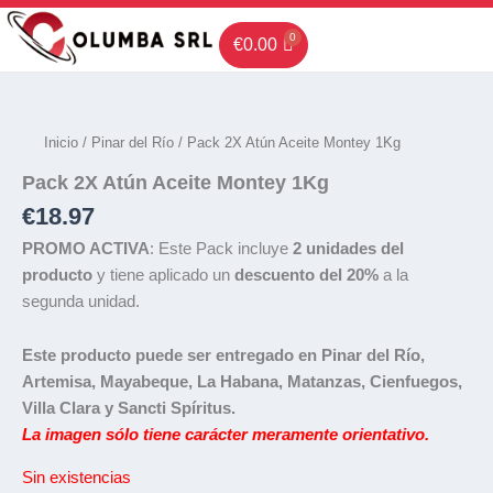
Ir
al
€
0.00
contenido
Inicio
/
Pinar del Río
/ Pack 2X Atún Aceite Montey 1Kg
Pack 2X Atún Aceite Montey 1Kg
€
18.97
PROMO ACTIVA
: Este Pack incluye
2 unidades del
producto
y tiene aplicado un
descuento del 20%
a la
segunda unidad.
Este producto puede ser entregado en Pinar del Río,
Artemisa, Mayabeque, La Habana, Matanzas, Cienfuegos,
Villa Clara y Sancti Spíritus.
La imagen sólo tiene carácter meramente orientativo.
Sin existencias