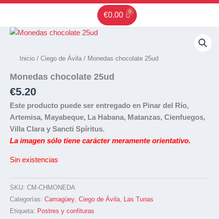
Ir
€
0.00
al
contenido
Inicio
/
Ciego de Ávila
/ Monedas chocolate 25ud
Monedas chocolate 25ud
€
5.20
Este producto puede ser entregado en Pinar del Río,
Artemisa, Mayabeque, La Habana, Matanzas, Cienfuegos,
Villa Clara y Sancti Spíritus.
La imagen sólo tiene carácter meramente orientativo.
Sin existencias
SKU:
CM-CHMONEDA
Categorías:
Camagüey
,
Ciego de Ávila
,
Las Tunas
Etiqueta:
Postres y confituras