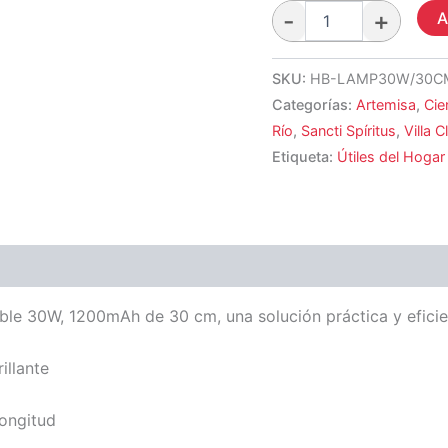
A
SKU:
HB-LAMP30W/30C
Categorías:
Artemisa
,
Cie
Río
,
Sancti Spíritus
,
Villa C
Etiqueta:
Útiles del Hogar
ble 30W, 1200mAh de 30 cm, una solución práctica y eficie
illante
longitud