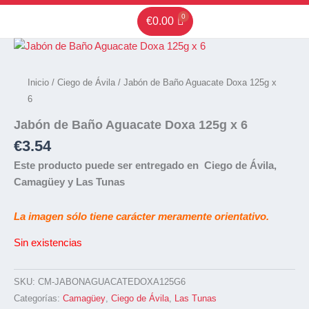
Ir
€
0.00
al
contenido
Inicio
/
Ciego de Ávila
/ Jabón de Baño Aguacate Doxa 125g x
6
Jabón de Baño Aguacate Doxa 125g x 6
€
3.54
Este producto puede ser entregado en Ciego de Ávila,
Camagüey y Las Tunas
La imagen sólo tiene carácter meramente orientativo.
Sin existencias
SKU:
CM-JABONAGUACATEDOXA125G6
Categorías:
Camagüey
,
Ciego de Ávila
,
Las Tunas