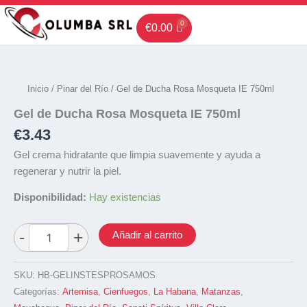
Ir
al
€
0.00
contenido
Inicio
/
Pinar del Río
/ Gel de Ducha Rosa Mosqueta IE 750ml
Gel de Ducha Rosa Mosqueta IE 750ml
€
3.43
Gel crema hidratante que limpia suavemente y ayuda a
regenerar y nutrir la piel.
Disponibilidad:
Hay existencias
Añadir al carrito
SKU:
HB-GELINSTESPROSAMOS
Categorías:
Artemisa
,
Cienfuegos
,
La Habana
,
Matanzas
,