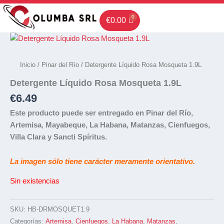
Ir
al
€
0.00
contenido
Inicio
/
Pinar del Río
/ Detergente Líquido Rosa Mosqueta 1.9L
Detergente Líquido Rosa Mosqueta 1.9L
€
6.49
Este producto puede ser entregado en Pinar del Río,
Artemisa, Mayabeque, La Habana, Matanzas, Cienfuegos,
Villa Clara y Sancti Spíritus.
La imagen sólo tiene carácter meramente orientativo.
Sin existencias
SKU:
HB-DRMOSQUET1.9
Categorías:
Artemisa
,
Cienfuegos
,
La Habana
,
Matanzas
,