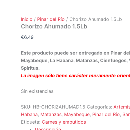
Inicio
/
Pinar del Río
/ Chorizo Ahumado 1.5Lb
Chorizo Ahumado 1.5Lb
€
6.49
Este producto puede ser entregado en Pinar del
Mayabeque, La Habana, Matanzas, Cienfuegos, Vi
Spíritus.
La imagen sólo tiene carácter meramente orient
Sin existencias
SKU:
HB-CHORIZAHUMAD1.5
Categorías:
Artemi
Habana
,
Matanzas
,
Mayabeque
,
Pinar del Río
,
San
Etiqueta:
Carnes y embutidos
Descripción