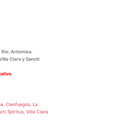
 Río, Artemisa,
lla Clara y Sancti
ativo.
sa
,
Cienfuegos
,
La
cti Spíritus
,
Villa Clara