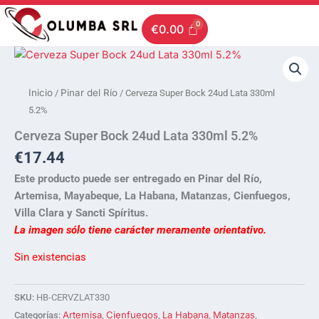
Ir
al
€
0.00
contenido
Inicio
Pinar del Río
/
/ Cerveza Super Bock 24ud Lata 330ml
5.2%
Cerveza Super Bock 24ud Lata 330ml 5.2%
€
17.44
Este producto puede ser entregado en Pinar del Río,
Artemisa, Mayabeque, La Habana, Matanzas, Cienfuegos,
Villa Clara y Sancti Spíritus.
La imagen sólo tiene carácter meramente orientativo.
Sin existencias
SKU:
HB-CERVZLAT330
Artemisa
Cienfuegos
La Habana
Matanzas
Categorías:
,
,
,
,