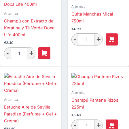
Artemisa
Artemisa
Quita Manchas Mical
Champú con Extracto de
750ml
Keratina y Té Verde Doxa
€
4.99
Life 400ml
€
2.40
Artemisa
Artemisa
Champú Pantene Rizos
Estuche Aire de Sevilla
225ml
Paradise (Perfume + Gel +
€
5.43
Crema)
€
21.80