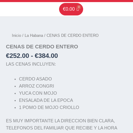
Ir
€
0.00
al
contenido
Rango
CENAS
DE
de
CERDO
precios:
Inicio
/
La Habana
/ CENAS DE CERDO ENTERO
ENTERO
desde
cantidad
CENAS DE CERDO ENTERO
€252.00
hasta
€
252.00
-
€
384.00
€384.00
LAS CENAS INCLUYEN:
CERDO ASADO
ARROZ CONGRI
YUCA CON MOJO
ENSALADA DE LA EPOCA
1 POMO DE MOJO CRIOLLO
ES MUY IMPORTANTE LA DIRECCION BIEN CLARA,
TELEFONOS DEL FAMILIAR QUE RECIBE Y LA HORA