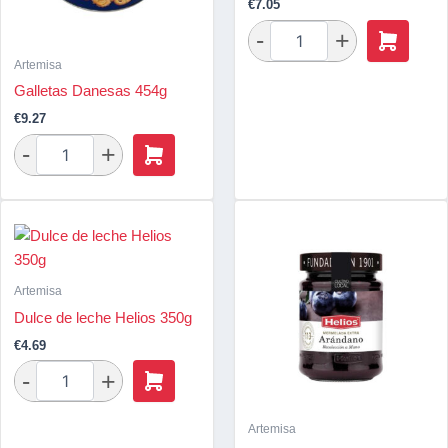
€
7.05
Artemisa
Galletas Danesas 454g
€
9.27
Artemisa
Dulce de leche Helios 350g
€
4.69
Artemisa