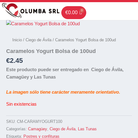
Ir
al
€
0.00
contenido
Inicio
/
Ciego de Ávila
/ Caramelos Yogurt Bolsa de 100ud
Caramelos Yogurt Bolsa de 100ud
€
2.45
Este producto puede ser entregado en Ciego de Ávila,
Camagüey y Las Tunas
La imagen sólo tiene carácter meramente orientativo.
Sin existencias
SKU:
CM-CARAMYOGURT100
Categorías:
Camagüey
,
Ciego de Ávila
,
Las Tunas
Etiqueta:
Postres y confituras