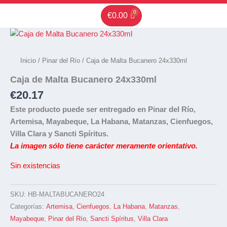
Ir
€
0.00
al
contenido
Inicio
/
Pinar del Río
/ Caja de Malta Bucanero 24x330ml
Caja de Malta Bucanero 24x330ml
€
20.17
Este producto puede ser entregado en Pinar del Río,
Artemisa, Mayabeque, La Habana, Matanzas, Cienfuegos,
Villa Clara y Sancti Spíritus.
La imagen sólo tiene carácter meramente orientativo.
Sin existencias
SKU:
HB-MALTABUCANERO24
Categorías:
Artemisa
,
Cienfuegos
,
La Habana
,
Matanzas
,
Mayabeque
,
Pinar del Río
,
Sancti Spíritus
,
Villa Clara